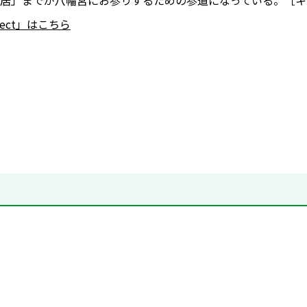
居」までが八幡宮にお参りするための参道になっている。［キーワード
nnect」はこちら