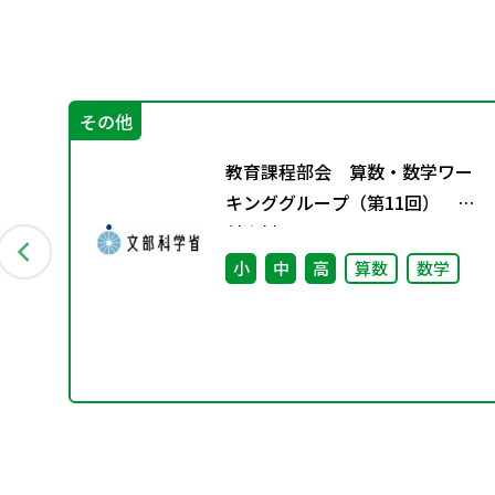
その他
教育課程部会 算数・数学ワー
（学
キンググループ（第11回） 配
さ
付資料
小
中
高
算数
数学