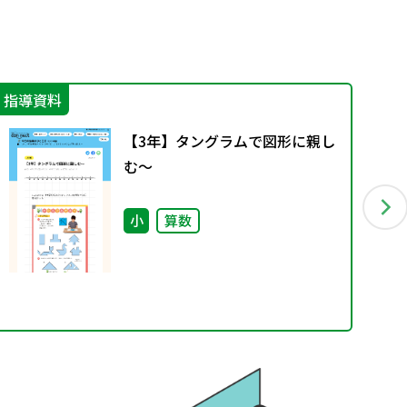
指導資料
そ
【3年】タングラムで図形に親し
む～
小
算数