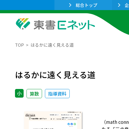
総合トップ
企
TOP
はるかに遠く見える道
はるかに遠く見える道
小
算数
指導資料
（math 