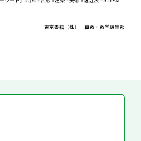
］#小4 #台形 #建築 #美術 #遠近法 #STEAM
東京書籍（株） 算数・数学編集部