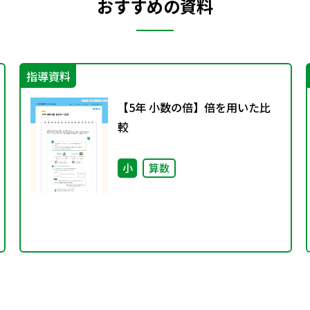
おすすめの資料
指導資料
【5年 小数の倍】倍を用いた比
較
小
算数