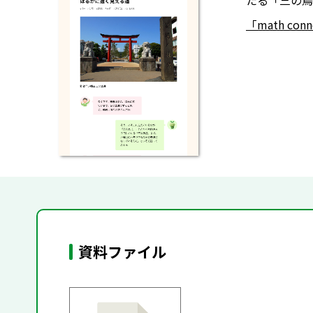
たる「三の鳥
「math co
資料ファイル