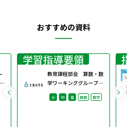
おすすめの資料
学習指導要領
～
教育課程部会 算数・数
図
学ワーキンググループ
（第5回） 配付資
小
中
高
算数
数学