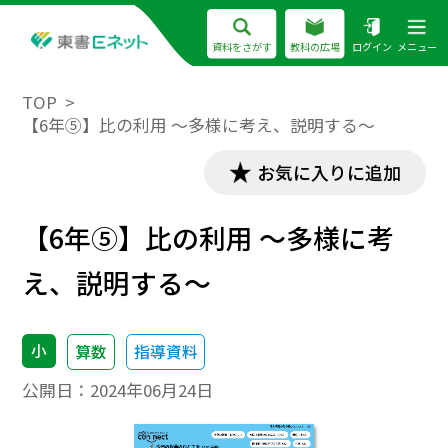
資料をさがす
教科の広場
ログイン
メニュー
TOP
【6年⑤】比の利用 ～多様に考え、説明する～
お気に入りに追加
【6年⑤】比の利用 ～多様に考
え、説明する～
小
算数
指導資料
公開日：
2024年06月24日