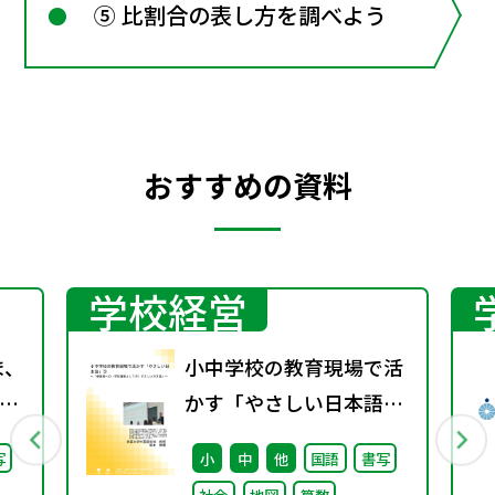
⑤ 比割合の表し方を調べよう
おすすめの資料
学校経営
ま、
小中学校の教育現場で活
かす「やさしい日本語」
継
③ ～「保護者への（学校
写
小
中
他
国語
書写
た
運営としての）やさしい