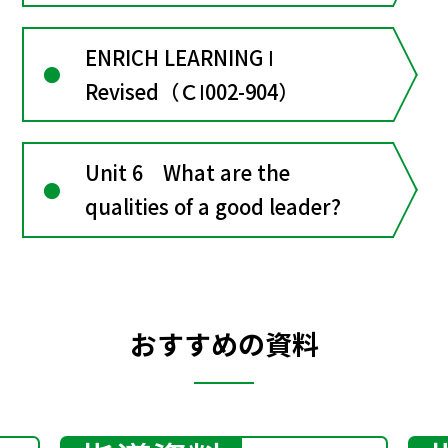
ENRICH LEARNING Ⅰ
Revised（ＣⅠ002-904）
Unit 6 What are the
qualities of a good leader?
おすすめの資料