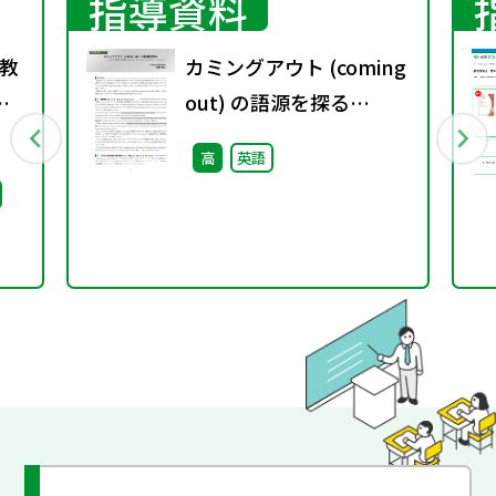
指導資料
教
カミングアウト (coming
事
out) の語源を探る
―closet に関わる2つの
高
英語
表現 come out of the
closet と a skeleton in
the closet―