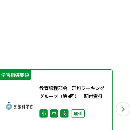
学習指導要領
文
教育課程部会 理科ワーキング
グループ（第9回） 配付資料
小
中
高
理科