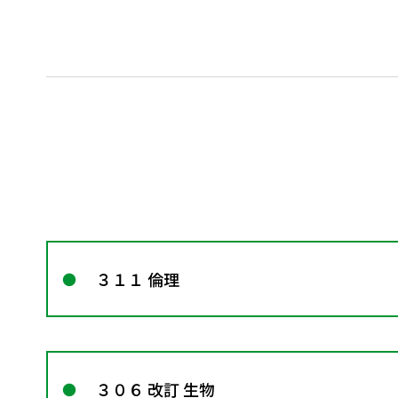
３１１ 倫理
３０６ 改訂 生物