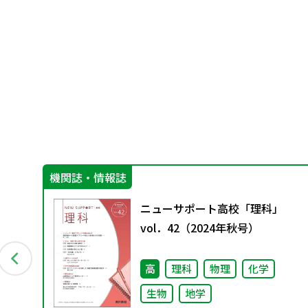
機関誌・情報誌
花
ニューサポート高校「理科」
AT
vol．42（2024年秋号）
高
理科
物理
化学
生物
地学