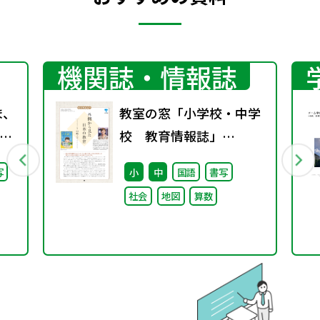
機関誌・情報誌
ま、
教室の窓「小学校・中学
校 教育情報誌」
継
vol.76 2025年9月発行
写
小
中
国語
書写
た
社会
地図
算数