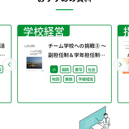
学校経営
活
チーム学校への挑戦③ ～
」
副担任制＆学年担任制の
語」
導入～
写
小
国語
書写
社会
地図
算数
学級経営