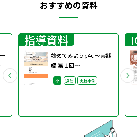
おすすめの資料
指導資料
ー
始めてみようp4c ～実践
編 第１回～
小
道徳
実践事例