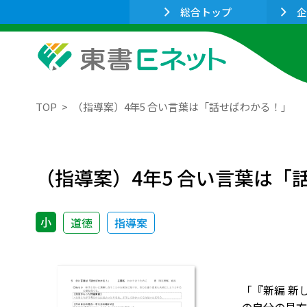
総合トップ
企
TOP
（指導案）4年5 合い言葉は「話せばわかる！」
（指導案）4年5 合い言葉は「
小
道徳
指導案
「『新編 新