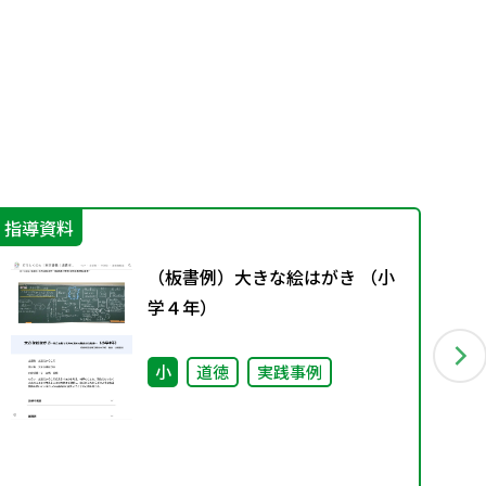
指導資料
学
（板書例）大きな絵はがき （小
学４年）
小
道徳
実践事例