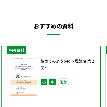
おすすめの資料
指導資料
始めてみようp4c ～理論編 第２
回～
小
中
道徳