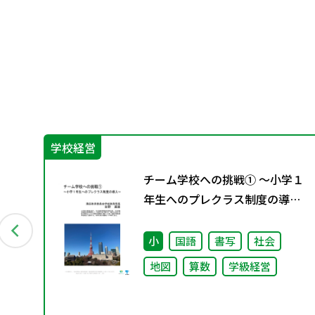
学校経営
ッ
チーム学校への挑戦① ～小学１
室
年生へのプレクラス制度の導入
ン
～
会
小
国語
書写
社会
地図
算数
学級経営