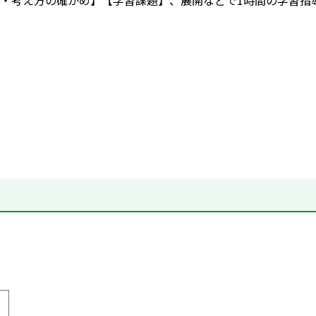
・考え方の確かめ】【学習課題】、展開などで1時間の学習指