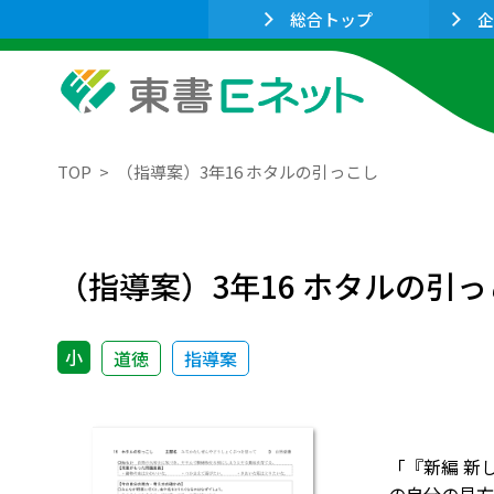
総合トップ
企
TOP
（指導案）3年16 ホタルの引っこし
（指導案）3年16 ホタルの引
小
道徳
指導案
「『新編 新