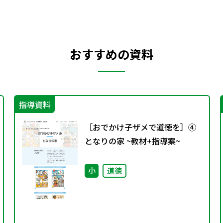
おすすめの資料
指導資料
［おでかけ子ザメで道徳を］➃
となりの家 ~教材+指導案~
小
道徳