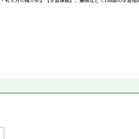
・考え方の確かめ】【学習課題】、展開などで1時間の学習指