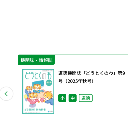
機関誌・情報誌
③
道徳機関誌「どうとくのわ」第9
指導
号（2025年秋号）
小
中
道徳