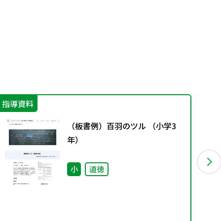
指導資料
学
（板書例）百羽のツル （小学3
年）
小
道徳