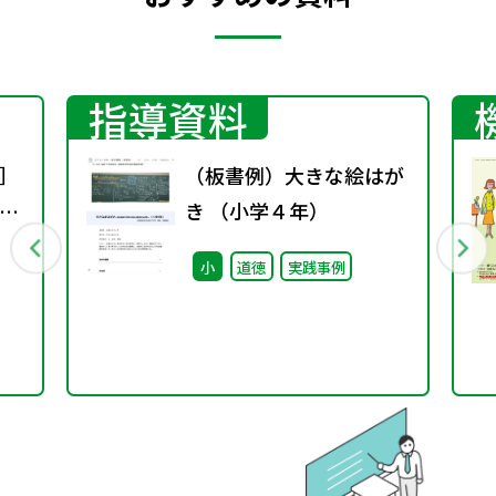
指導資料
］
（板書例）大きな絵はが
ト
き （小学４年）
カ
小
道徳
実践事例