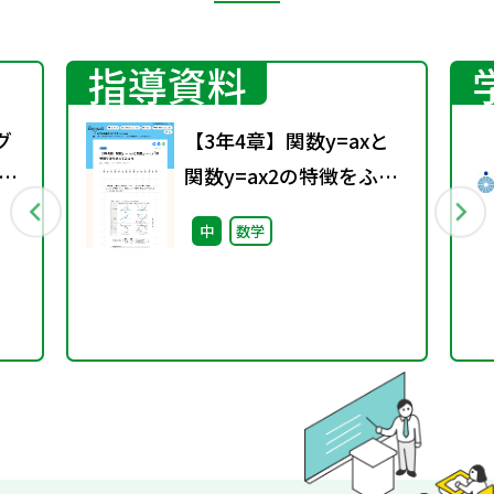
指導資料
グ
【3年4章】関数y=axと
求
関数y=ax2の特徴をふり
返ってみよう
中
数学