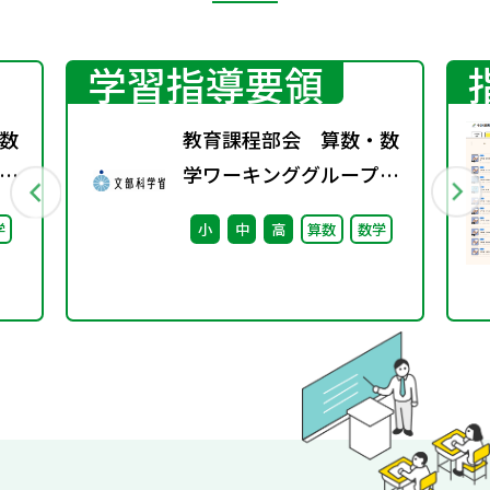
学習指導要領
数
教育課程部会 算数・数
学ワーキンググループ
（第8回） 配付資料
学
小
中
高
算数
数学
※理科ワーキンググルー
プ（第7回）と合同開催