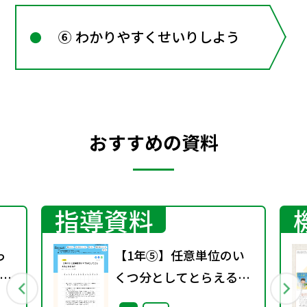
⑥ わかりやすくせいりしよう
おすすめの資料
指導資料
っ
【1年⑤】任意単位のい
分
くつ分としてとらえるこ
とのよさ