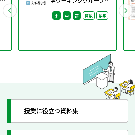
～
学ワーキンググループ
（第7回） 配付資料
小
中
高
算数
数学
※理科ワーキンググルー
プ（第6回）と合同開催
授業に役立つ資料集