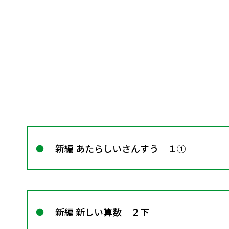
新編 あたらしいさんすう １①
新編 新しい算数 ２下