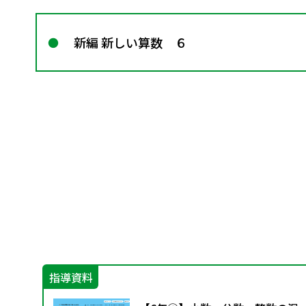
新編 新しい算数 ６
指導資料