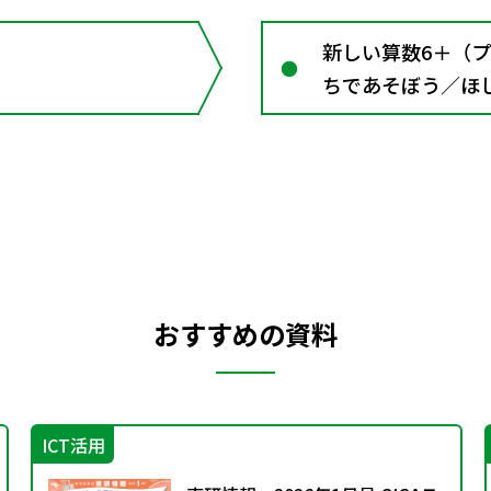
新しい算数6＋（
ちであそぼう／ほ
レンジ／ふりかえ
おすすめの資料
ICT活用