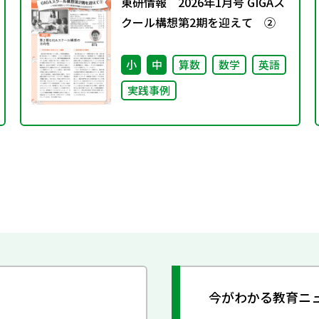
東研情報 2026年1月号 GIGAス
クール構想第2期を迎えて ②
小
中
算数
数学
英語
実践事例
今がわかる教育ニ