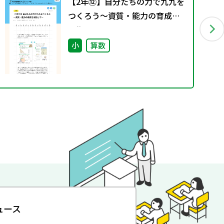
【2年⑫】自分たちの力で九九を
つくろう～資質・能力の育成を
目指して～
小
算数
ュース