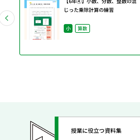
生
【6年④】小数、分数、整数の混
な
じった乗除計算の練習
別
小
算数
授業に役立つ資料集