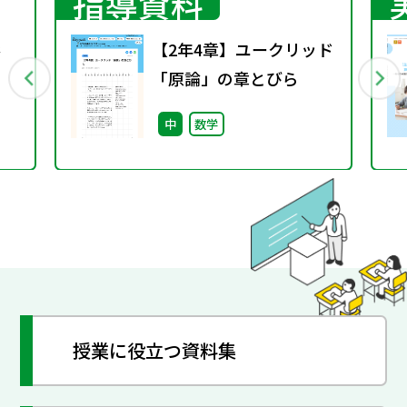
指導資料
形
【2年4章】ユークリッド
「原論」の章とびら
中
数学
授業に役立つ資料集