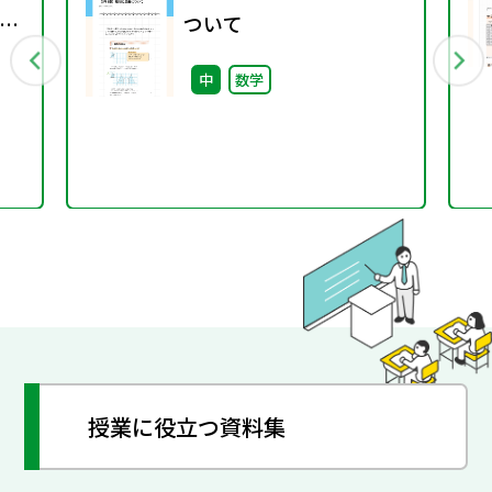
ザ
ついて
中
数学
授業に役立つ資料集