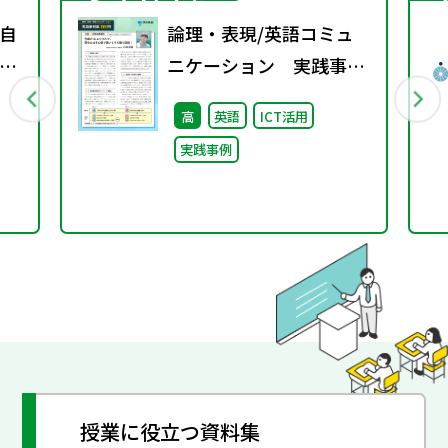
自
論理・表現/英語コミュ
め
ニケーション 実践事例
照
集 特別号
高
英語
ICT活用
を持
実践事例
 /
授業に役立つ資料集