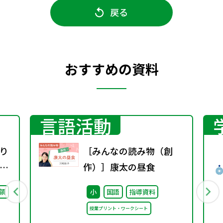
戻る
おすすめの資料
言語活動
り
［みんなの読み物（創
修
作）］康太の昼食
領
小
国語
指導資料
授業プリント・ワークシート