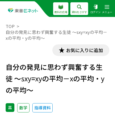
教科の広場
資料をさがす
ログイン
メニュー
TOP
自分の発見に思わず興奮する生徒 ～sxy=xyの平均－
xの平均・yの平均～
お気に入りに追加
自分の発見に思わず興奮する生
徒 ～
s
xy
=
xy
の平均－
x
の平均・
y
の平均～
高
数学
指導資料