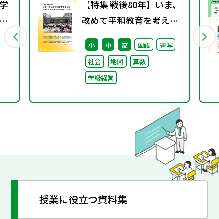
学
【特集 戦後80年】いま、
改めて平和教育を考え
る〜「あの日」を語り継
小
中
高
国語
書写
ぐ本川小学校の子どもた
社会
地図
算数
ち〜
学級経営
授業に役立つ資料集