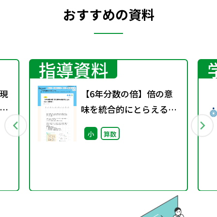
おすすめの資料
指導資料
現
【6年分数の倍】倍の意
づ
味を統合的にとらえる～
らの
分数倍～
小
算数
育
特