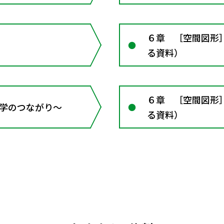
６章 ［空間図形
る資料）
６章 ［空間図形
 数学のつながり～
る資料）