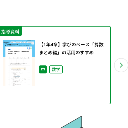
指導資料
指
【1年4章】学びのベース「算数
まとめ編」の活用のすすめ
中
数学