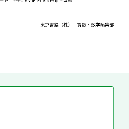
］#中1 #空間図形 #円錐 #母線
東京書籍（株） 算数・数学編集部