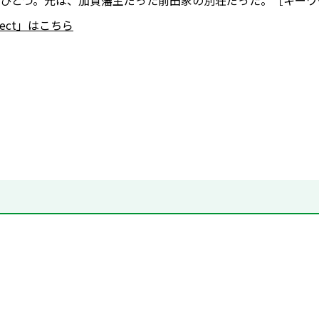
ひとつ。元は、加賀藩主だった前田家の別荘だった。［キーワード
nnect」はこちら