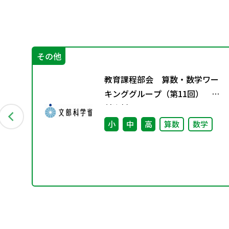
その他
創る
教育課程部会 算数・数学ワー
応
キンググループ（第11回） 配
「共
付資料
会
小
中
高
算数
数学