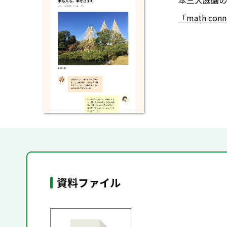
本三大庭園の
「math co
資料ファイル