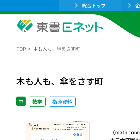
総合トップ
企
TOP
木も人も、傘をさす町
木も人も、傘をさす町
中
数学
指導資料
（math 