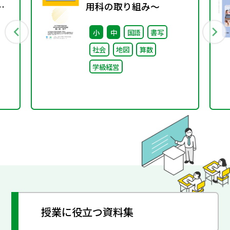
用科の取り組み～
小
中
国語
書写
ル
社会
地図
算数
開
学級経営
授業に役立つ資料集