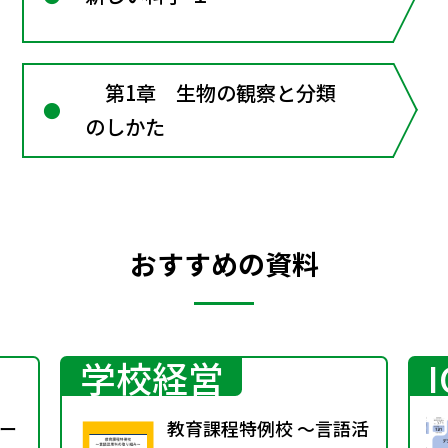
第1章 生物の観察と分類
のしかた
おすすめの資料
学校経営
ー
教育課程特例校 ～言語活