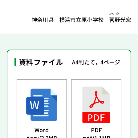
かん
の
神奈川県 横浜市立原小学校
菅
野
光宏
資料ファイル
A4判たて，4ページ
Word
PDF
docx/
3.3MB
pdf/
1.1MB