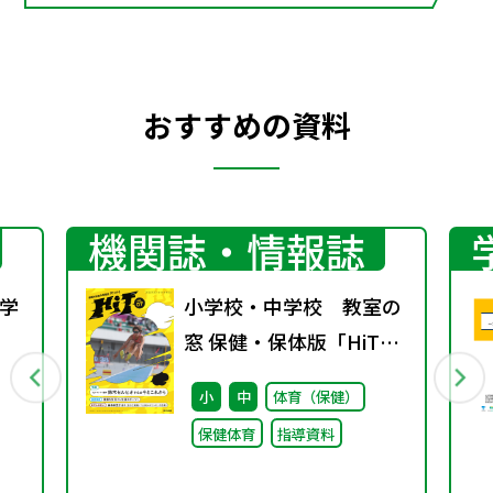
おすすめの資料
機関誌・情報誌
学
小学校・中学校 教室の
窓 保健・保体版「HiT
行
保健と体育の情報誌」
小
中
体育（保健）
vol.7
保健体育
指導資料