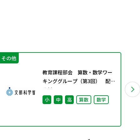
その他
指
教育課程部会 算数・数学ワー
キンググループ（第3回） 配付
資料
小
中
高
算数
数学