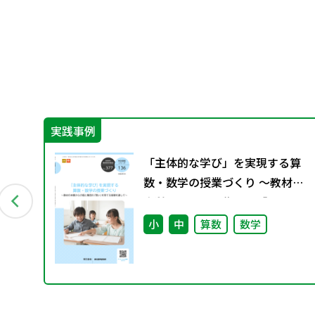
実践事例
例の
「主体的な学び」を実現する算
数・数学の授業づくり ～教材の
本質からの個と集団の「問い」
を育てる指導を通して～（特別
小
中
算数
数学
課題136）