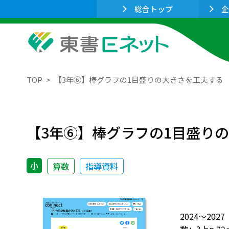
総合トップ
企
TOP
【3年➅】棒グラフの1目盛りの大きさを工夫する
【3年➅】棒グラフの1目盛り
小
算数
指導資料
2024～20