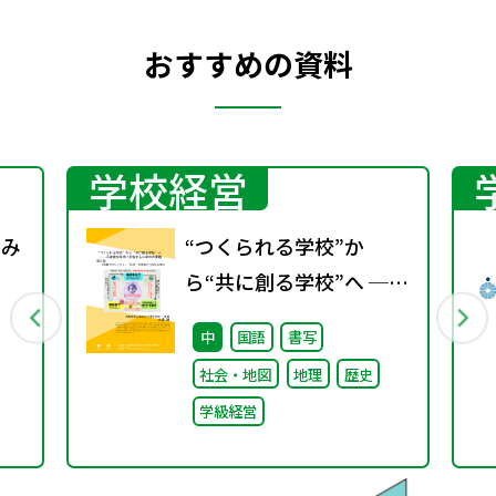
おすすめの資料
学校経営
くみ
“つくられる学校”か
ら“共に創る学校”へ ──
不確実な時代に応答する
中
国語
書写
小津中の実践 第三回
社会・地図
地理
歴史
「共創プロジェク
学級経営
ト」“好き”が社会とつな
がる学び