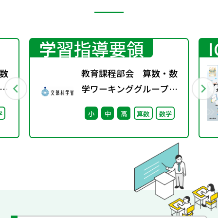
学習指導要領
数
教育課程部会 算数・数
学ワーキンググループ
料
（第8回） 配付資料
学
小
中
高
算数
数学
ー
※理科ワーキンググルー
催
プ（第7回）と合同開催