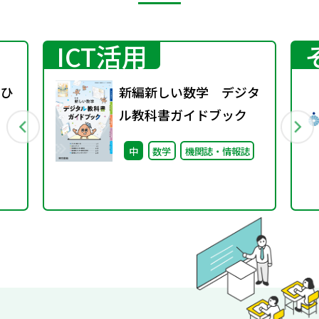
ICT活用
でひ
新編新しい数学 デジタ
ル教科書ガイドブック
中
数学
機関誌・情報誌