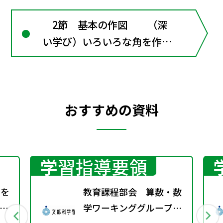
2節 基本の作図 （深
い学び）いろいろな角を作図
してみよう
おすすめの資料
学習指導要領
さを
教育課程部会 算数・数
よ
学ワーキンググループ