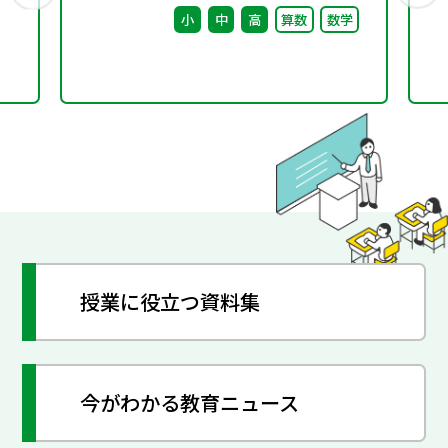
（第8回） 配付資料
小
中
高
算数
数学
※理科ワーキンググルー
プ（第7回）と合同開催
授業に役立つ資料集
今がわかる教育ニュース