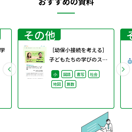
おすすめの資料
その他
学
［幼保小接続を考える］
子どもたちの学びのスト
行
ーリーを紡ぐスタートカ
小
国語
書写
社会
リキュラム（後編）
地図
算数