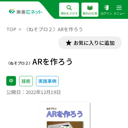
資料をさがす
教科の広場
ログイン
メニュー
TOP
〈ねそプロ２〉ARを作ろう
お気に入りに追加
ARを作ろう
〈ねそプロ２〉
中
技術
実践事例
公開日：
2022年12月19日