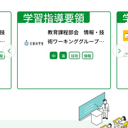
学習指導要領
技
教育課程部会 情報・技
術ワーキンググループ
（第1回） 配付資料
報
中
高
技術
情報