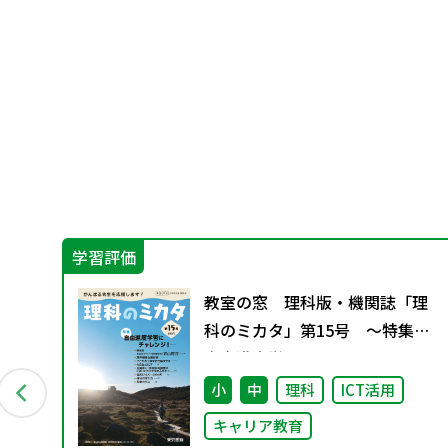
学習評価
者
教室の窓 理科版・機関誌「理
科のミカタ」第15号 ～特集
自由進度学習にチャレンジ！～
の突撃
小
中
理科
ICT活用
キャリア教育