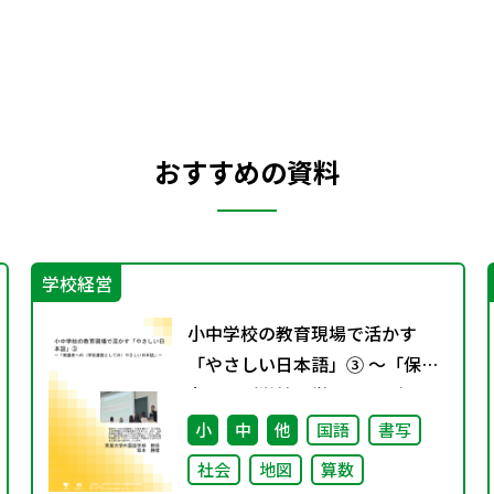
おすすめの資料
学校経営
小中学校の教育現場で活かす
「やさしい日本語」③ ～「保護
者への（学校運営としての）や
さしい日本語」～
小
中
他
国語
書写
社会
地図
算数