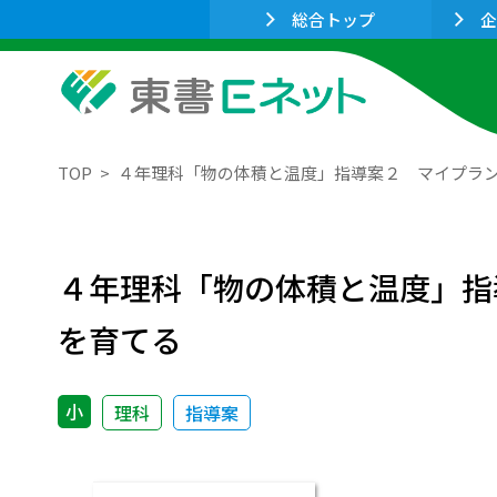
総合トップ
企
TOP
４年理科「物の体積と温度」指導案２ マイプラン
４年理科「物の体積と温度」指
を育てる
小
理科
指導案