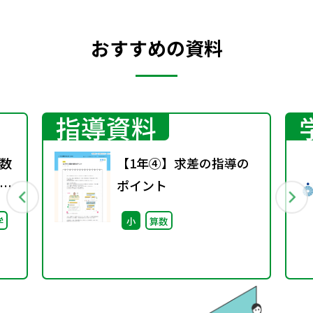
おすすめの資料
指導資料
数
【1年④】求差の指導の
ポイント
料
学
小
算数