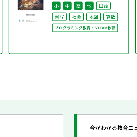
ン」に出展・協賛します～
小
中
高
他
国語
書写
社会
地図
算数
プログラミング教育・STEAM教育
今がわかる教育ニ