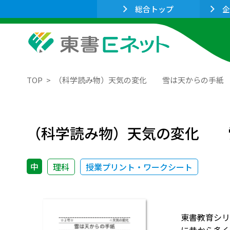
総合トップ
企
TOP
（科学読み物）天気の変化 雪は天からの手紙
（科学読み物）天気の変化 
中
理科
授業プリント・ワークシート
東書教育シリ