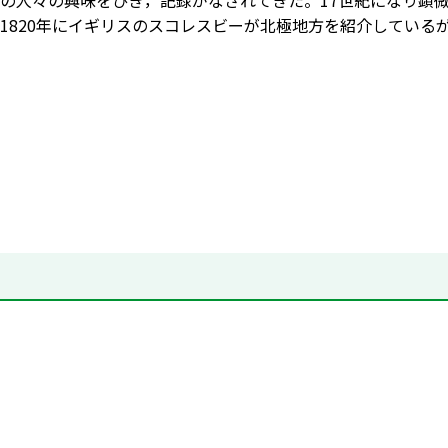
の人々の興味をひき，記録がなされてきた。17世紀になり顕
1820年にイギリスのスコレスビーが北極地方を紹介している