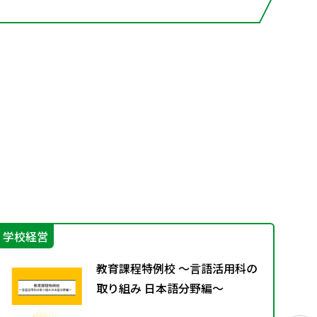
学校経営
生
教育課程特例校 ～言語活用科の
取り組み 日本語分野編～