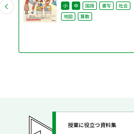
小
中
国語
書写
社会
事例
地図
算数
授業に役立つ資料集