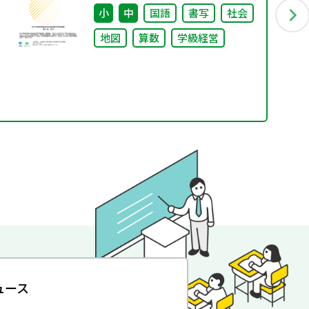
小
中
国語
書写
社会
地図
算数
学級経営
ュース