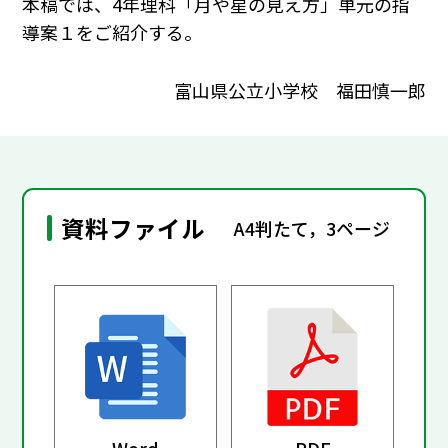
本稿では、4年理科「月や星の見え方」単元の指
導案１をご紹介する。
富山県公立小学校 福田慎一郎
資料ファイル
A4判たて，3ページ
Word
PDF