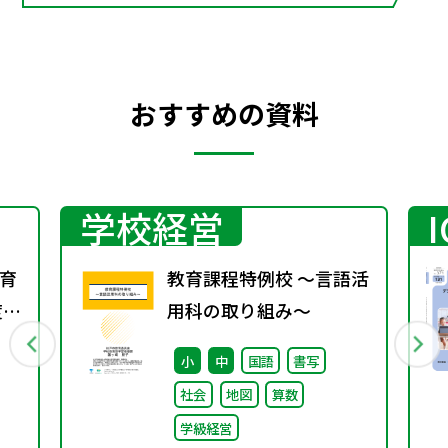
おすすめの資料
学校経営
育
教育課程特例校 ～言語活
度学
用科の取り組み～
小
中
国語
書写
社会
地図
算数
学級経営