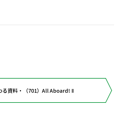
教科書全体にかかわる資料・（701）All Aboard! Ⅱ