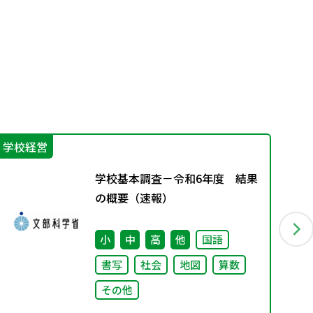
学校経営
指
学校基本調査－令和6年度 結果
の概要（速報）
小
中
高
他
国語
書写
社会
地図
算数
その他