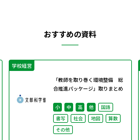
おすすめの資料
学校経営
「教師を取り巻く環境整備 総
合推進パッケージ」取りまとめ
小
中
高
他
国語
書写
社会
地図
算数
その他