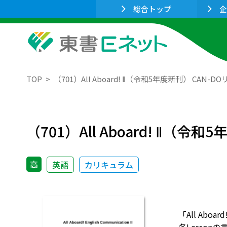
総合トップ
企
TOP
（701）All Aboard! Ⅱ（令和5年度新刊） CAN-D
（701）All Aboard! Ⅱ（令
高
英語
カリキュラム
「All Aboa