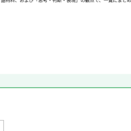
nの言語材料、および「思考・判断・表現」の観点で、一覧にまと