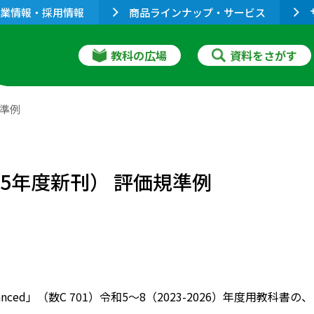
業情報・採用情報
商品ラインナップ・サービス
教科の広場
資料をさがす
規準例
令和5年度新刊） 評価規準例
vanced」（数C 701）令和5～8（2023-2026）年度用