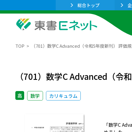
総合トップ
企
TOP
（701）数学C Advanced（令和5年度新刊） 評価
（701）数学C Advanced（
高
数学
カリキュラム
「数学C Ad