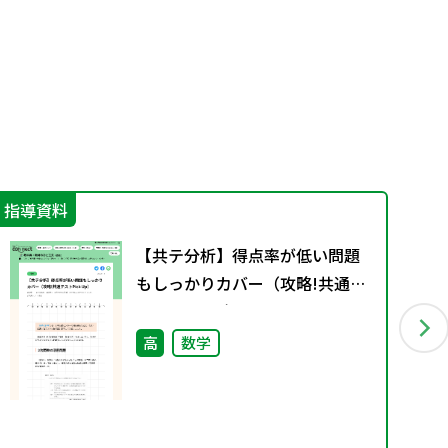
指導資料
指
【共テ分析】得点率が低い問題
もしっかりカバー（攻略!共通テ
ストPick Up）
高
数学