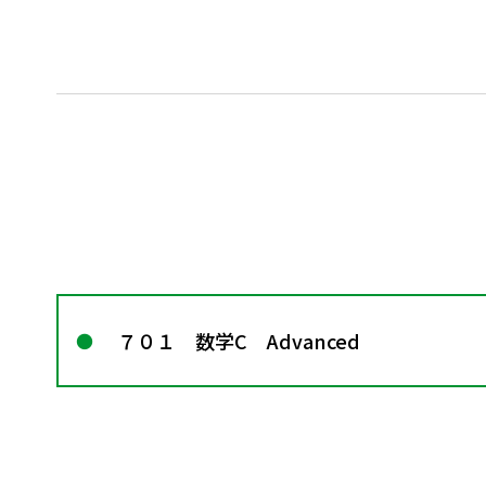
７０１ 数学C Advanced