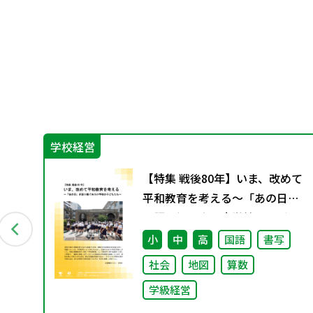
学校経営
と
【特集 戦後80年】いま、改めて
平和教育を考える〜「あの日」
を語り継ぐ本川小学校の子ども
たち〜
小
中
高
国語
書写
社会
地図
算数
学級経営