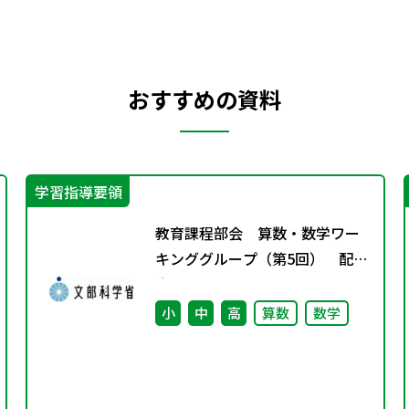
おすすめの資料
学習指導要領
教育課程部会 算数・数学ワー
キンググループ（第5回） 配付
資
小
中
高
算数
数学