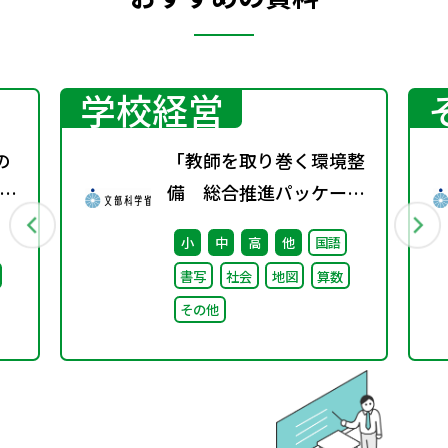
学校経営
の
「教師を取り巻く環境整
ー
備 総合推進パッケー
ジ」取りまとめ
小
中
高
他
国語
書写
社会
地図
算数
その他