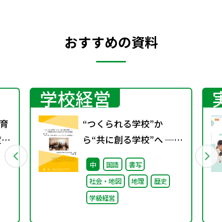
おすすめの資料
学校経営
育
“つくられる学校”か
度学
ら“共に創る学校”へ ──
不確実な時代に応答する
中
国語
書写
小津中の実践 第一回 “当
社会・地図
地理
歴史
たり前”を問い直すルー
学級経営
ルメイキング（校則見直
し）