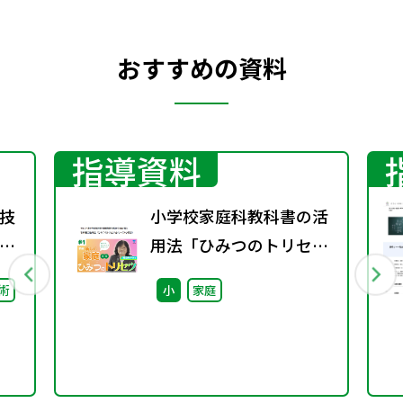
おすすめの資料
指導資料
技
小学校家庭科教科書の活
用法「ひみつのトリセ
ツ」
術
小
家庭