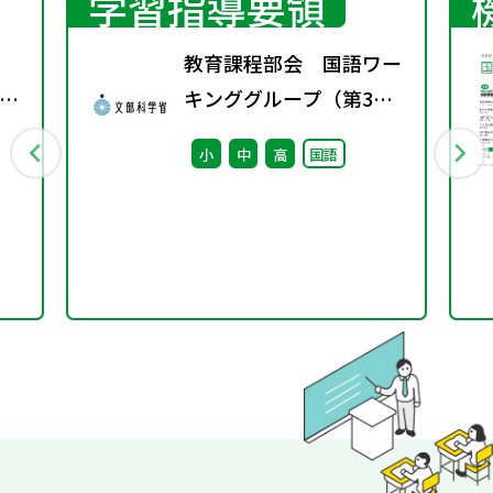
学習指導要領
教育課程部会 国語ワー
示
キンググループ（第3
し
回） 配付資料
小
中
高
国語