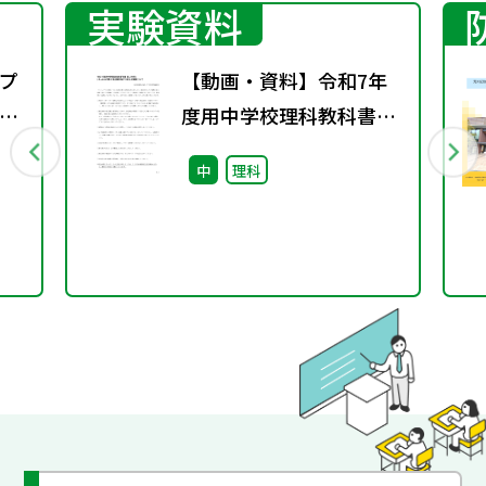
実験資料
プ
【動画・資料】令和7年
議
度用中学校理科教科書
「新編 新しい科学」 2年
中
理科
p.38-39実験3「鉄と硫黄
が結びつく変化」の実験
について