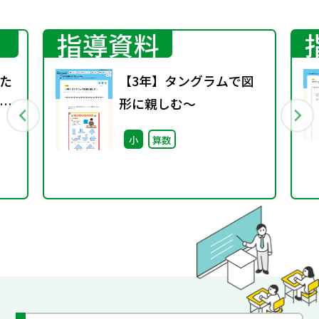
指導資料
た
【3年】タングラムで図
～
形に親しむ～
能
小
算数
題