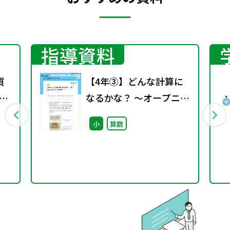
指導資料
質
【4年③】どんな計算に
を
なるかな？ ～オープニン
グムービーの活用～
小
算数