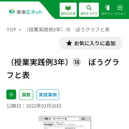
教科の広場
資料をさがす
ログイン
メニュー
TOP
（授業実践例3年）⑱ ぼうグラフと表
お気に入りに追加
（授業実践例3年）⑱ ぼうグラ
フと表
小
算数
実践事例
公開日：
2022年03月30日