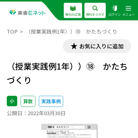
教科の広場
資料をさがす
ログイン
メニュー
TOP
（授業実践例1年））⑱ かたちづくり
お気に入りに追加
（授業実践例1年））⑱ かたち
づくり
小
算数
実践事例
公開日：
2022年03月30日