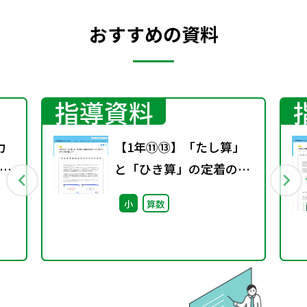
おすすめの資料
指導資料
力
【1年⑪⑬】「たし算」
と「ひき算」の定着のた
し
めに～デジタルコンテン
小
算数
ツを活用して～