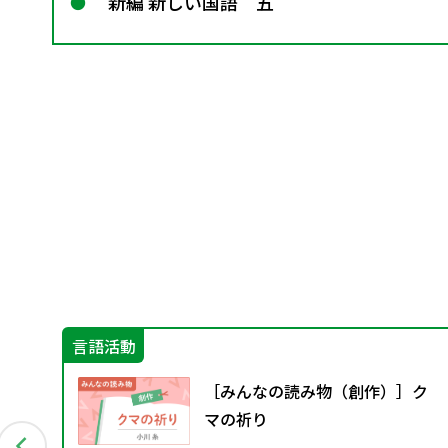
新編 新しい国語 五
言語活動
］
［みんなの読み物（創作）］ク
イデ
マの祈り