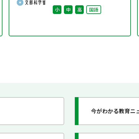
小
中
高
国語
今がわかる教育ニ