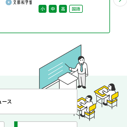
小
中
高
国語
ュース