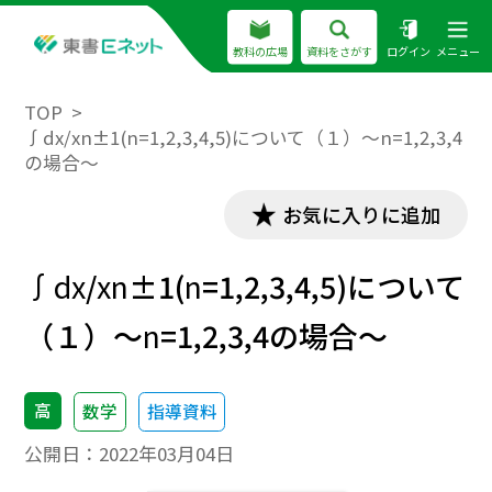
教科の広場
資料をさがす
ログイン
メニュー
TOP
∫dx/xn±1(n=1,2,3,4,5)について（１）～n=1,2,3,4
の場合～
お気に入りに追加
∫
dx
/
x
n
±1(
n
=1,2,3,4,5)について
（１）～
n
=1,2,3,4の場合～
高
数学
指導資料
公開日：
2022年03月04日