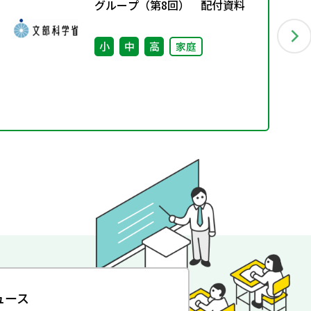
グループ（第8回） 配付資料
小
中
高
家庭
ュース