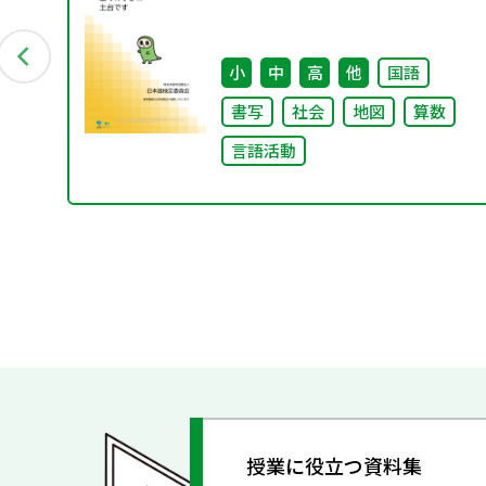
料
小
中
高
他
国語
書写
社会
地図
算数
言語活動
授業に役立つ資料集