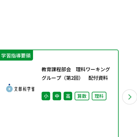
学習指導要領
機
教育課程部会 理科ワーキング
グループ（第2回） 配付資料
小
中
高
算数
理科