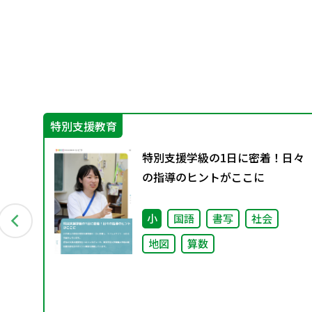
特別支援教育
Aス
特別支援学級の1日に密着！日々
の指導のヒントがここに
小
国語
書写
社会
地図
算数